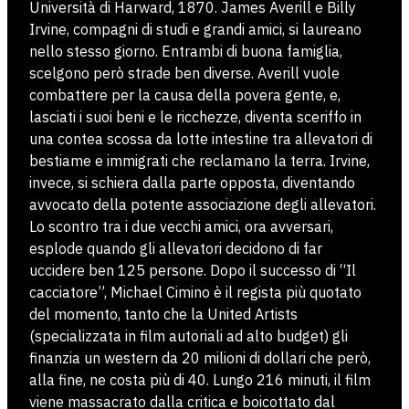
Università di Harward, 1870. James Averill e Billy
Irvine, compagni di studi e grandi amici, si laureano
nello stesso giorno. Entrambi di buona famiglia,
scelgono però strade ben diverse. Averill vuole
combattere per la causa della povera gente, e,
lasciati i suoi beni e le ricchezze, diventa sceriffo in
una contea scossa da lotte intestine tra allevatori di
bestiame e immigrati che reclamano la terra. Irvine,
invece, si schiera dalla parte opposta, diventando
avvocato della potente associazione degli allevatori.
Lo scontro tra i due vecchi amici, ora avversari,
esplode quando gli allevatori decidono di far
uccidere ben 125 persone. Dopo il successo di “Il
cacciatore”, Michael Cimino è il regista più quotato
del momento, tanto che la United Artists
(specializzata in film autoriali ad alto budget) gli
finanzia un western da 20 milioni di dollari che però,
alla fine, ne costa più di 40. Lungo 216 minuti, il film
viene massacrato dalla critica e boicottato dal